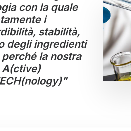
ogia con la quale
tamente i
bilità, stabilità,
o degli ingredienti
 perché la nostra
a
A(ctive)
TECH(nology)"